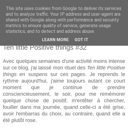
This site uses cookies from Google to deliver its services
and to analyze traffic. Your IP address and user-agent are
shared with Google along with performance and security
metrics to ensure quality of service, generate usage
statistics, and to detect and address abuse.
LEARN MORE
GOT IT
mardi 1 septembre 2015
Ten little Positive things #32
Avec quelques semaines d'une activité moins intense
sur ce blog, j'ai laissé mon rituel des
Ten little Positive
things
en suspens sur ces pages. Je reprends le
rythme aujourd'hui, j'aime toujours autant ce court
moment que je continue de prendre
consciencieusement, le soir, pour me remémorer
quelque chose de positif, m'entêter à chercher,
fouiller dans ma journée, quand celle-ci a été grise,
avoir l'embarras du choix, au contraire, quand elle a
été plutôt rose.