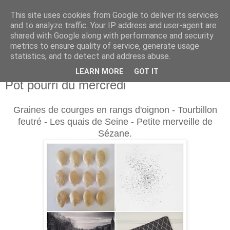
This site uses cookies from Google to deliver its services
and to analyze traffic. Your IP address and user-agent are
shared with Google along with performance and security
metrics to ensure quality of service, generate usage
statistics, and to detect and address abuse.
LEARN MORE
GOT IT
mercredi 9 avril 2014
Pot pourri du mercredi
Graines de courges en rangs d'oignon - Tourbillon
feutré - Les quais de Seine - Petite merveille de
Sézane.