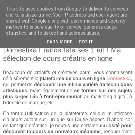
This site uses cookies from Google to deliver its services
and to analyze traffic. Your IP address and user-agent are
shared with Google along with performance and security
metrics to ensure quality of service, generate usage
statistics, and to detect and address abuse.
LEARN MORE
GOT IT
mercredi 1 juin 2022
Domestika France fête ses 1 an ! Ma
sélection de cours créatifs en ligne
Beaucoup de créatifs et créatives parmi vous connaissent
déjà sûrement la
plateforme de cours en ligne
Domestika
,
qui permet de
découvrir une infinie variété de techniques
artistiques
, mais également de
se former
sur des sujets
plus larges liés à l'entrepreneuriat
, au marketing digital, à
l'identité de marque, etc.
En tant qu'utilisatrice de la plateforme, celle-ci m'intéresse
d'ailleurs autant sur l'un que sur l'autre aspect. D'abord car
en tant que créatrice, je nourris une certaine
curiosité pour
découvrir toujours de nouveaux médiums
, renouer avec