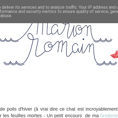
deliver its services and to analyze traffic. Your IP address and
formance and security metrics to ensure quality of service, ge
 abuse.
 poils d'hiver (à vrai dire ce chat est incroyablement
er les feuilles mortes - Un petit encours de ma
broderie