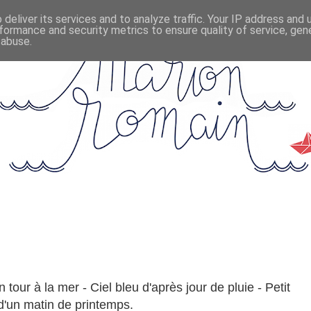
deliver its services and to analyze traffic. Your IP address and
formance and security metrics to ensure quality of service, ge
 abuse.
 tour à la mer - Ciel bleu d'après jour de pluie - Petit
 d'un matin de printemps.