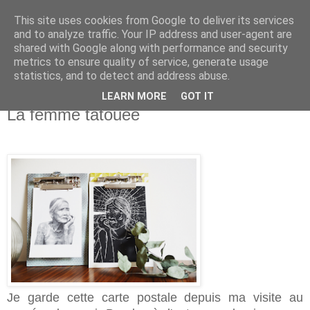
This site uses cookies from Google to deliver its services
and to analyze traffic. Your IP address and user-agent are
shared with Google along with performance and security
metrics to ensure quality of service, generate usage
statistics, and to detect and address abuse.
LEARN MORE
GOT IT
lundi 22 février 2016
La femme tatouée
Je garde cette carte postale depuis ma visite au