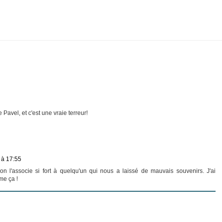
Pavel, et c'est une vraie terreur!
 à 17:55
 l'associe si fort à quelqu'un qui nous a laissé de mauvais souvenirs. J'ai
me ça !