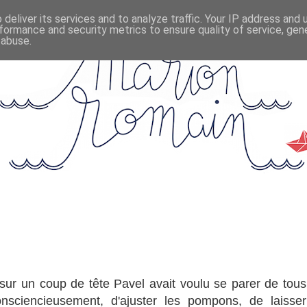
deliver its services and to analyze traffic. Your IP address and
formance and security metrics to ensure quality of service, ge
 abuse.
sur un coup de tête Pavel avait voulu se parer de tous
onsciencieusement, d'ajuster les pompons, de laisser