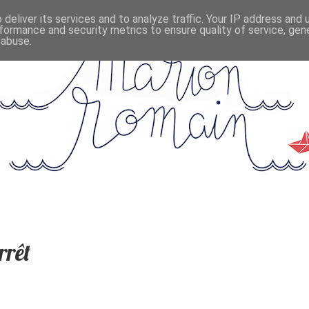
deliver its services and to analyze traffic. Your IP address and
formance and security metrics to ensure quality of service, ge
 abuse.
rrêt