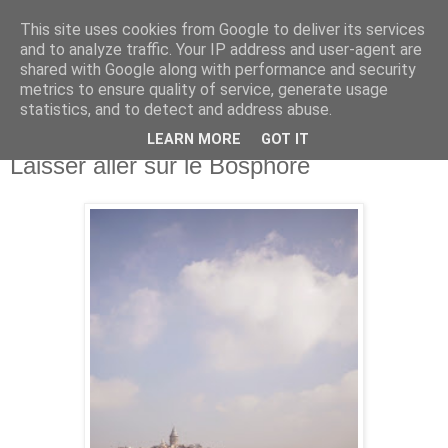
This site uses cookies from Google to deliver its services
and to analyze traffic. Your IP address and user-agent are
shared with Google along with performance and security
metrics to ensure quality of service, generate usage
statistics, and to detect and address abuse.
LEARN MORE
GOT IT
vendredi 3 octobre 2014
Laisser aller sur le Bosphore