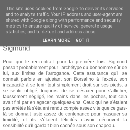
This site uses cookies from Google to deliver its services
and to analyze traffic. Your IP address and user-agent are
shared with Google along with performance and security
metrics to ensure quality of service, generate usage
statistics, and to detect and address abuse.
LEARN MORE
GOT IT
lundi 1 juillet 2013
Sigmund
Pour qui le rencontrait pour la première fois, Sigmund
passait probablement pour l'archétype du bonhomme sûr de
lui, aux limites de l'arrogance. Cette assurance qu'il se
donnait parfois en ajustant son Borsalino à l'excès, son
incapacité à se tenir tout simplement droit sur ses pieds, à
se sentir obligé, toujours, de se désaxer pour s'afficher,
faussement négligé, les mains dans les poches, tout cela
avait fini par en agacer quelques-uns. Ceux qui ne s'étaient
pas arrêtés là s'étaient rendu compte assez vite que ce gars-
là se donnait juste assez de contenance pour masquer sa
timidité, et ils s'étaient félicités d'avoir découvert la
sensibilité qu'il gardait bien cachée sous son chapeau.