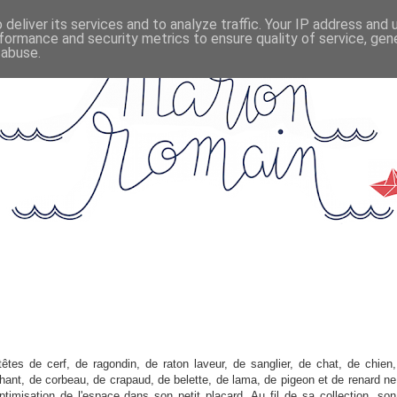
deliver its services and to analyze traffic. Your IP address and
formance and security metrics to ensure quality of service, ge
 abuse.
êtes de cerf, de ragondin, de raton laveur, de sanglier, de chat, de chien,
éphant, de corbeau, de crapaud, de belette, de lama, de pigeon et de renard ne
optimisation de l'espace dans son petit placard. Au fil de sa collection, son