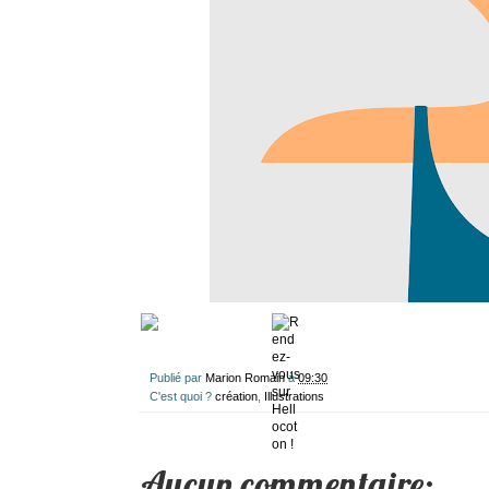
Publié par
Marion Romain
à
09:30
C'est quoi ?
création
,
Illustrations
Aucun commentaire: