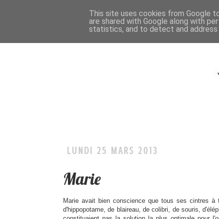
This site uses cookies from Google to 
are shared with Google along with per
statistics, and to detect and address
LUNDI 25 MARS 2013
Marie
Marie avait bien conscience que tous ses cintres à t
d'hippopotame, de blaireau, de colibri, de souris, d'él
constituaient pas la solution la plus optimale pour l'