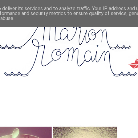
deliver its services and to analyze traffic. Your IP address and
formance and security metrics to ensure quality of service, ge
 abuse.