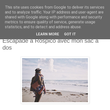
This site uses cookies from Google to deliver its services
and to analyze traffic. Your IP address and user-agent are
shared with Google along with performance and security
metrics to ensure quality of service, generate usage
statistics, and to detect and address abuse.
LEARN MORE
GOT IT
vendredi 19 janvier 2018
Escapade à Rospico avec mon sac à
dos