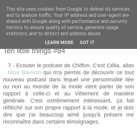
This site uses cookies from Google to deliver its services
and to analyze traffic. Your IP address and user-agent are
shared with Google along with performance and security
metrics to ensure quality of service, generate usage
statistics, and to detect and address abuse.
LEARN MORE
GOT IT
dimanche 8 octobre 2017
Ten little things #84
7 - Ecouter le podcast de Chiffon. C'est Célia, alias
Miss Blemish
qui m'a permis de découvrir ce tout
nouveau podcast dans lequel une personnalité liée
ou non au monde de la mode vient parler de son
rapport à celle-ci et au Vêtement de manière
générale. C'est extrêmement intéressant, ça fait
réfléchir sur son propre rapport à la mode, et je dois
dire que j'ai beaucoup aimé jusqu'à présent me
reconnaître dans certains témoignages.