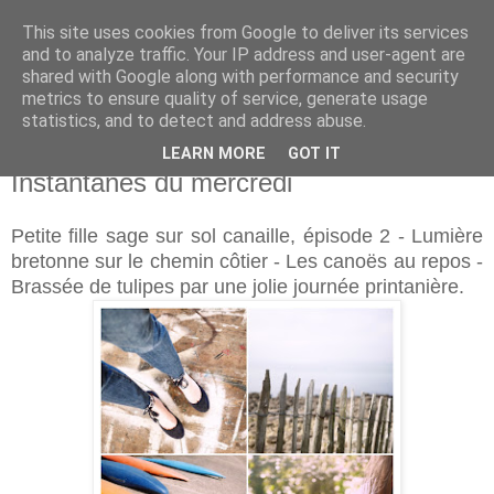
This site uses cookies from Google to deliver its services
and to analyze traffic. Your IP address and user-agent are
shared with Google along with performance and security
metrics to ensure quality of service, generate usage
statistics, and to detect and address abuse.
LEARN MORE
GOT IT
mercredi 19 avril 2017
Instantanés du mercredi
Petite fille sage sur sol canaille, épisode 2 - Lumière
bretonne sur le chemin côtier - Les canoës au repos -
Brassée de tulipes par une jolie journée printanière.