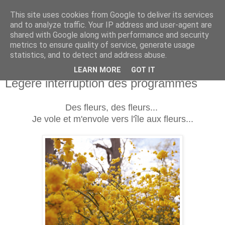
This site uses cookies from Google to deliver its services
and to analyze traffic. Your IP address and user-agent are
shared with Google along with performance and security
metrics to ensure quality of service, generate usage
statistics, and to detect and address abuse.
LEARN MORE
GOT IT
lundi 13 avril 2015
Légère interruption des programmes
Des fleurs, des fleurs...
Je vole et m'envole vers l'île aux fleurs...