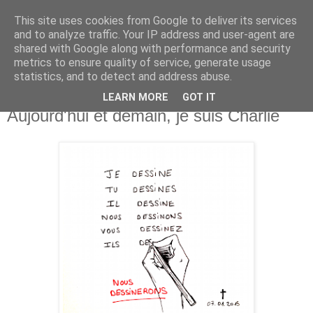
This site uses cookies from Google to deliver its services
and to analyze traffic. Your IP address and user-agent are
shared with Google along with performance and security
metrics to ensure quality of service, generate usage
statistics, and to detect and address abuse.
LEARN MORE
GOT IT
mercredi 7 janvier 2015
Aujourd'hui et demain, je suis Charlie