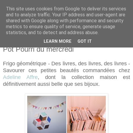
This site uses cookies from Google to deliver its services
and to analyze traffic. Your IP address and user-agent are
shared with Google along with performance and security
metrics to ensure quality of service, generate usage
statistics, and to detect and address abuse.
LEARN MORE
GOT IT
mercredi 22 octobre 2014
Pot Pourri du mercredi
Frigo géométrique - Des livres, des livres, des livres -
Savourer ces petites beautés commandées chez
Adeline Affre
, dont la collection maison est
définitivement aussi belle que ses bijoux.