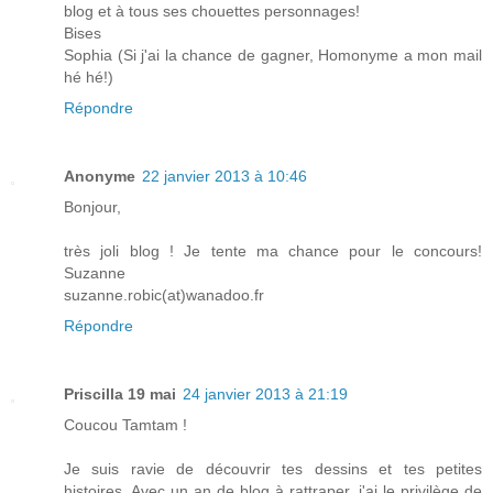
blog et à tous ses chouettes personnages!
Bises
Sophia (Si j'ai la chance de gagner, Homonyme a mon mail
hé hé!)
Répondre
Anonyme
22 janvier 2013 à 10:46
Bonjour,
très joli blog ! Je tente ma chance pour le concours!
Suzanne
suzanne.robic(at)wanadoo.fr
Répondre
Priscilla 19 mai
24 janvier 2013 à 21:19
Coucou Tamtam !
Je suis ravie de découvrir tes dessins et tes petites
histoires. Avec un an de blog à rattraper, j'ai le privilège de