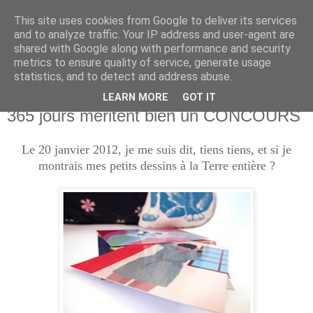
This site uses cookies from Google to deliver its services
and to analyze traffic. Your IP address and user-agent are
shared with Google along with performance and security
metrics to ensure quality of service, generate usage
statistics, and to detect and address abuse.
LEARN MORE
GOT IT
dimanche 20 janvier 2013
365 jours méritent bien un CONCOURS
Le 20 janvier 2012, je me suis dit, tiens tiens, et si je
montrais mes petits dessins à la Terre entière ?