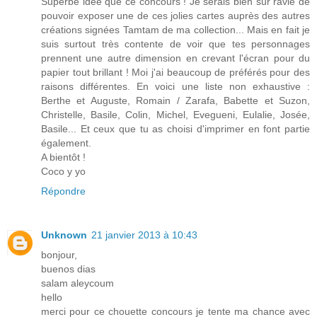
Superbe idée que ce concours ! Je serais bien sûr ravie de
pouvoir exposer une de ces jolies cartes auprès des autres
créations signées Tamtam de ma collection... Mais en fait je
suis surtout très contente de voir que tes personnages
prennent une autre dimension en crevant l'écran pour du
papier tout brillant ! Moi j'ai beaucoup de préférés pour des
raisons différentes. En voici une liste non exhaustive :
Berthe et Auguste, Romain / Zarafa, Babette et Suzon,
Christelle, Basile, Colin, Michel, Evegueni, Eulalie, Josée,
Basile... Et ceux que tu as choisi d'imprimer en font partie
également.
A bientôt !
Coco y yo
Répondre
Unknown
21 janvier 2013 à 10:43
bonjour,
buenos dias
salam aleycoum
hello
merci pour ce chouette concours je tente ma chance avec