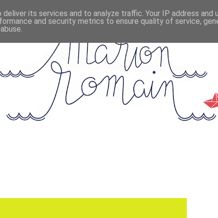
deliver its services and to analyze traffic. Your IP address and
formance and security metrics to ensure quality of service, ge
 abuse.